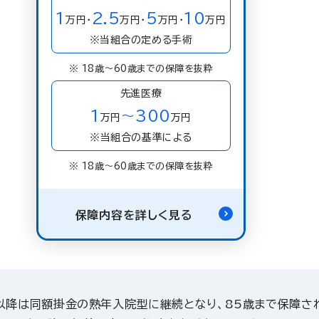
1
2.5
5
10
万円・
万円・
万円・
万円
※当組合の定める手術
※ 18歳〜60歳までの保障を抜粋
先進医療
1
300
～
万円
万円
※当組合の基準による
※ 18歳〜60歳までの保障を抜粋
保障内容を詳しく見る
以降は同額掛金の熟年入院型に継続となり、85歳まで保障さ