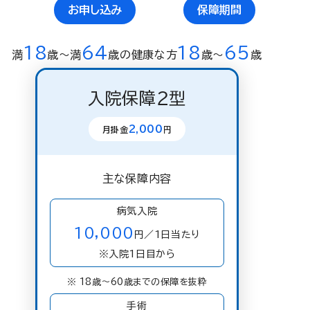
お申し込み
保障期間
18
64
18
65
満
歳〜満
歳の健康な方
歳〜
歳
入院保障２型
2,000
月掛金
円
主な保障内容
病気入院
10,000
円／1日当たり
※入院1日目から
※ 18歳〜60歳までの保障を抜粋
手術